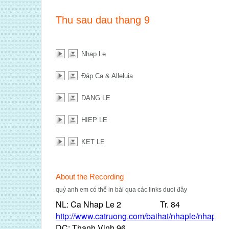
Thu sau dau thang 9
Nhap Le
Đáp Ca & Alleluia
DANG LE
HIEP LE
KET LE
About the Recording
quý anh em có thể in bài qua các links duoi đâ
y
NL: Ca Nhap Le 2 Tr. 84
http://www.catruong.com/baihat/nhaple/nhaple2
DC: Thanh Vinh 96