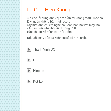
Le CTT Hien Xuong
Xin cáo lỗi cùng anh chị em tuần rồi không thâu được có
lẽ vì quên không bấm nút record
vậy mời anh chị em nghe ca đoàn bạn hát với máy thâu
đặt gần cuối nhà thờ nên không rõ lắm.
cũng là dịp để mình học hỏi thêm
Nếu đặt máy gần ca đoàn thì sẽ rõ hơn nhiều
Thanh Vinh DC
DL
Hiep Le
Ket Le