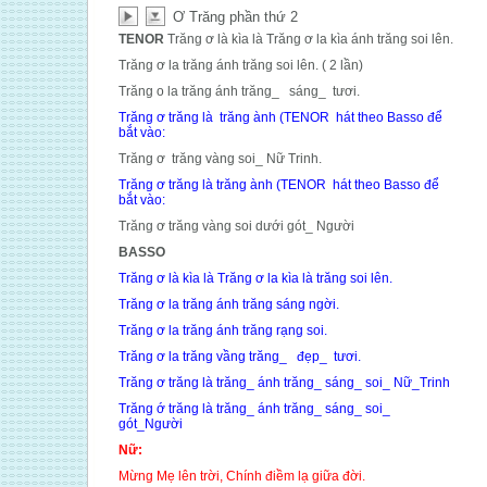
Ơ Trăng phần thứ 2
TENOR
Trăng ơ là kìa là Trăng ơ la kìa ánh trăng soi lên.
Trăng ơ la trăng ánh trăng soi lên. ( 2 lần)
Trăng o la trăng ánh trăng_ sáng_ tươi.
Trăng ơ trăng là trăng ành (TENOR hát theo Basso để
bắt vào:
Trăng ơ trăng vàng soi_ Nữ Trinh.
Trăng ơ trăng là trăng ành (TENOR hát theo Basso để
bắt vào:
Trăng ơ trăng vàng soi dưới gót_ Người
BASSO
Trăng ơ là kìa là Trăng ơ la kìa là trăng soi lên.
Trăng ơ la trăng ánh trăng sáng ngời.
Trăng ơ la trăng ánh trăng rạng soi.
Trăng ơ la trăng vầng trăng_ đẹp_ tươi.
Trăng ơ trăng là trăng_ ánh
trăng_ sáng_ soi_ Nữ_Trinh
Trăng ớ trăng là trăng_ ánh trăng_ sáng_ soi_
gót_Người
Nữ:
Mừng Mẹ lên trời, Chính điềm lạ giữa đời.